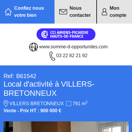
Confiez nous
Nous
Mon
votre bien
contacter
compte
www.somme-d-opportunites.com
03 22 82 21 92
Ref: B61542
Local d'activité à VILLERS-
BRETONNEUX
2
VILLERS BRETONNEUX
791 m
Vente - Prix HT : 900 000 €