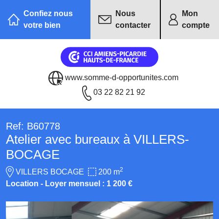
Confiez nous
Nous
Mon
votre bien
contacter
compte
www.somme-d-opportunites.com
03 22 82 21 92
Ref: B60778
Atelier avec bureaux à VILLERS-
BOCAGE
2
VILLERS BOCAGE
200 m
Location - Loyer mensuel : 1 200 €