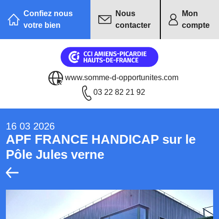
Confiez nous
Nous
Mon
votre bien
contacter
compte
www.somme-d-opportunites.com
03 22 82 21 92
16 03 2026
APF FRANCE HANDICAP sur le
Pôle Jules verne